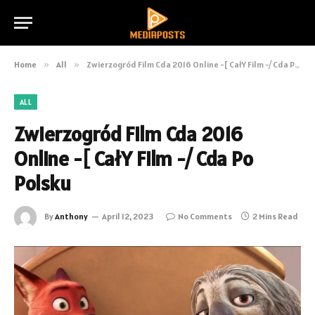
Home
»
All
»
Zwierzogród Film Cda 2016 Online -[ CałY Film -/ Cda Po Polsku
ALL
Zwierzogród Film Cda 2016
Online -[ CałY Film -/ Cda Po
Polsku
By
Anthony
April 12, 2023
No Comments
2 Mins Read