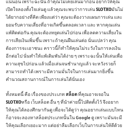
แน่นอน เพราะฉะนั้น ถ้าคุณไม่เคยเล่นมาก่อน อยากให้คุณ
เปิดใจลองตั้งใจเล่นดู แล้วคุณจะพบว่าการเล่น
SLOTXO
มันไม่
ได้ยากอย่างที่คิด เพียงแต่ว่า คุณจะต้องวางแผนการเล่น และ
ยอมรับความเสี่ยงที่อาจเกิดขึ้นตลอดเวลา และ หากคุณเล่น
แพ้ติดต่อกัน คุณจะต้องหยุดเล่นไปก่อน เพื่อลดความเสี่ยงใน
การเสียเงินเพิ่มขึ้น เพราะถ้าคุณฝืนเล่นต่อ นั่นแปลว่า คุณ
ต้องการจะเอาชนะ คราวนี้ก็ทำให้คุณไม่ระวังในการลงเงิน
อีกต่อไป นั่นทำให้แพ้เดิมพันได้ง่าย ๆ เพราะฉะนั้นให้เล่นเพื่อ
ความสุขไปก่อน แล้วเมื่อเล่นจนชำนาญแล้ว จะหวังรวยก็
สามารถทำได้ เพราะมีความมั่นใจในการเล่นมากยิ่งขึ้น
คำนวณสถานการณ์ในการเล่นได้นั่นเอง
ทั้งหมดนี้ คือ เรื่องของประเภท
สล็อต
ที่คุณอาจเจอใน
SLOTXO
หรือ เว็บสล็อต อื่น ๆ ที่นำค่ายนี้ไปติดตั้งไว้ จึงอยาก
ให้คุณได้ลองศึกษากันดู เพื่อจะได้ดูว่า คุณอยากเล่นแบบไหน
ก็อาจจะลองหาสล็อตประเภทนั้นใน Google ดู เพราะมันจะมี
ให้คุณเลือกเยอะมาก แต่อย่าลืมเลือกเว็บในการเล่นให้ดีด้วย