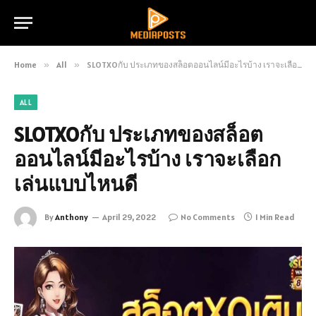
Home
»
All
»
SLOTXOกับ ประเภทของสล็อตออนไลน์มีอะไรบ้าง เราจะเลือกเล่นแบบไหนดี
ALL
SLOTXOกับ ประเภทของสล็อต
ออนไลน์มีอะไรบ้าง เราจะเลือก
เล่นแบบไหนดี
By
Anthony
April 29, 2022
No Comments
1 Min Read