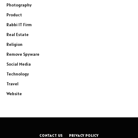
Photography
Product
Rabbi IT Firm
Real Estate
Religion
Remove Spyware
Social Media
Technology
Travel
Website
CONTACT US
PRIVACY POLICY