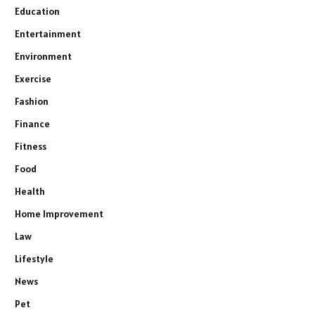
Education
Entertainment
Environment
Exercise
Fashion
Finance
Fitness
Food
Health
Home Improvement
Law
Lifestyle
News
Pet