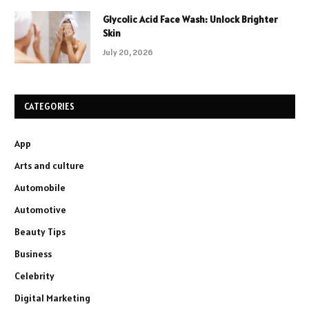
Glycolic Acid Face Wash: Unlock Brighter
Skin
July 20, 2026
CATEGORIES
App
Arts and culture
Automobile
Automotive
Beauty Tips
Business
Celebrity
Digital Marketing